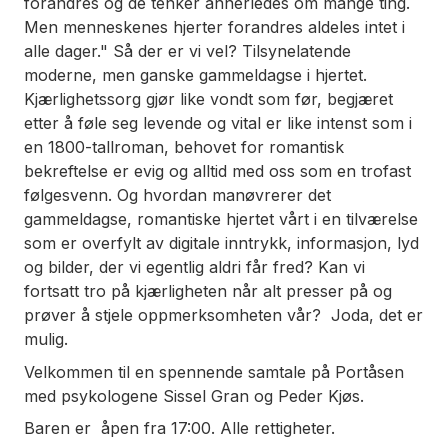
forandres og de tenker annerledes om mange ting.
Men menneskenes hjerter forandres aldeles intet i
alle dager." Så der er vi vel? Tilsynelatende
moderne, men ganske gammeldagse i hjertet.
Kjærlighetssorg gjør like vondt som før, begjæret
etter å føle seg levende og vital er like intenst som i
en 1800-tallroman, behovet for romantisk
bekreftelse er evig og alltid med oss som en trofast
følgesvenn. Og hvordan manøvrerer det
gammeldagse, romantiske hjertet vårt i en tilværelse
som er overfylt av digitale inntrykk, informasjon, lyd
og bilder, der vi egentlig aldri får fred? Kan vi
fortsatt tro på kjærligheten når alt presser på og
prøver å stjele oppmerksomheten vår? Joda, det er
mulig.
Velkommen til en spennende samtale på Portåsen
med psykologene Sissel Gran og Peder Kjøs.
Baren er åpen fra 17:00. Alle rettigheter.